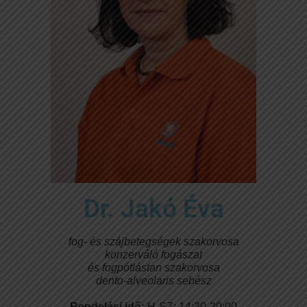
Dr. Jakó Éva
fog- és szájbetegségek szakorvosa
konzerváló fogászat
és fogpótlástan szakorvosa
dento-alveolaris sebész
Rendelési idő: 
H-SZ: 14:30-20:00