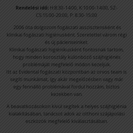
Rendelési idő:
H:8:30-14:00, K:10:00-14:00, SZ-
CS:15:00-20:00, P: 8:30-15:00
2006 óta dolgozom fogászati asszisztensként és
klinikai fogászati higiénusként. Szeretettel várom régi
és új pácienseinket.
Klinikai fogászati higiénikusként fontosnak tartom,
hogy minden korosztály különböző szájhigiénés
problémáját megfelelő módon kezeljük.
Itt az Evidental fogászati központban az orvos team is
segíti munkámat, így akár megelőzésben vagy már
egy fennálló problémával fordul hozzám, biztos
kezekben van.
A beavatkozásokon kívül segítek a helyes szájhigiénia
kialakításában, tanácsot adok az otthoni szájápolási
eszközök megfelelő kiválasztásában.