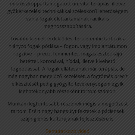
mikrószkóppal támogatott un. vitál terápiás, illetve
gyökérkezelési technikákkal széleskörű lehetőségem
van a fogak élettartamának radikális
meghosszabbítására.
További kiemelt érdeklődési területembe tartozik a
hiányzó fogak pótlása – fogon, vagy implantátumon
rögzítve – precíz, fémmentes, magas esztétikájú
betéttel, koronával, híddal, illetve kivehető
fogpótlással. A fogak ellátásának már terápiás, de
még nagyban megelőző kezelését, a fogtömés precíz
elkészítését pedig gyógyító tevékenységem egyik
leghatékonyabb részeként tartom számon.
Munkám legfontosabb részének mégis a megelőzést
tartom. Ezért nagy hangsúlyt fektetek a páciensek
szájhigiénés kultúrájának fejlesztésére is.
Bemutatkozó videó