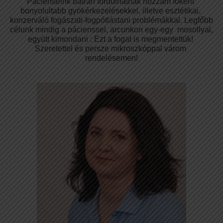
Pácienseink bátran fordulhatnak hozzám főként 
bonyolultabb gyökérkezelésekkel, illetve esztétikai, 
konzerváló fogászati-fogpótlástani problémákkal. Legfőbb 
célunk mindig a pácienssel, arcunkon egy-egy  mosollyal, 
együtt kimondani : Ezt a fogat is megmentettük! 
Szeretettel és persze mikroszkóppal várom 
rendelésemen!