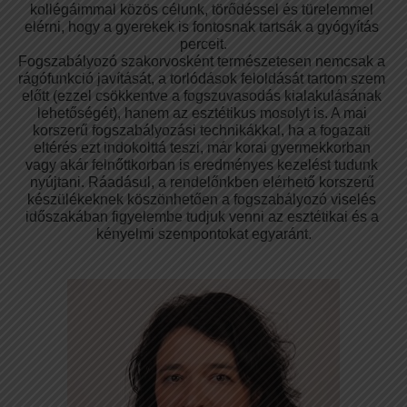
kollégáimmal közös célunk, törődéssel és türelemmel 
elérni, hogy a gyerekek is fontosnak tartsák a gyógyítás 
perceit.
Fogszabályozó szakorvosként természetesen nemcsak a 
rágófunkció javítását, a torlódások feloldását tartom szem 
előtt (ezzel csökkentve a fogszuvasodás kialakulásának 
lehetőségét), hanem az esztétikus mosolyt is. A mai 
korszerű fogszabályozási technikákkal, ha a fogazati 
eltérés ezt indokolttá teszi, már korai gyermekkorban 
vagy akár felnőttkorban is eredményes kezelést tudunk 
nyújtani. Ráadásul, a rendelőnkben elérhető korszerű 
készülékeknek köszönhetően a fogszabályozó viselés 
időszakában figyelembe tudjuk venni az esztétikai és a 
kényelmi szempontokat egyaránt.