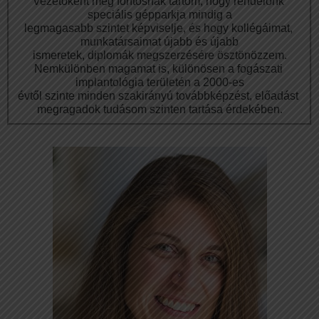
Vezetőként még fontosnak tartom, hogy rendelőnk 
speciális gépparkja mindig a
legmagasabb szintet képviselje, és hogy kollégáimat, 
munkatársaimat újabb és újabb
ismeretek, diplomák megszerzésére ösztönözzem.
Nemkülönben magamat is, különösen a fogászati 
implantológia területén a 2000-es
évtől szinte minden szakirányú továbbképzést, előadást 
megragadok tudásom 
szinten tartása érdekében.