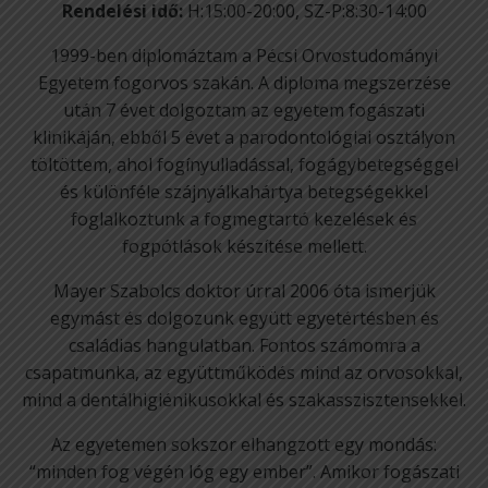
Rendelési idő:
H:15:00-20:00, SZ-P:8:30-14:00
1999-ben diplomáztam a Pécsi Orvostudományi
Egyetem fogorvos szakán. A diploma megszerzése
után 7 évet dolgoztam az egyetem fogászati
klinikáján, ebből 5 évet a parodontológiai osztályon
töltöttem, ahol fogínyulladással, fogágybetegséggel
és különféle szájnyálkahártya betegségekkel
foglalkoztunk a fogmegtartó kezelések és
fogpótlások készítése mellett.
Mayer Szabolcs doktor úrral 2006 óta ismerjük
egymást és dolgozunk együtt egyetértésben és
családias hangulatban. Fontos számomra a
csapatmunka, az együttműködés mind az orvosokkal,
mind a dentálhigiénikusokkal és szakasszisztensekkel.
Az egyetemen sokszor elhangzott egy mondás:
“minden fog végén lóg egy ember”. Amikor fogászati