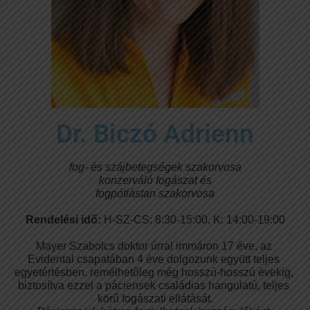
Dr. Biczó Adrienn
fog- és szájbetegségek szakorvosa
konzerváló fogászat és
fogpótlástan szakorvosa
Rendelési idő: 
H-SZ-CS: 8:30-15:00, K: 14:00-19:00
Mayer Szabolcs doktor úrral immáron 17 éve, az 
Evidental csapatában 4 éve dolgozunk együtt teljes 
egyetértésben, remélhetőleg még hosszú-hosszú évekig, 
biztosítva ezzel a páciensek családias hangulatú, teljes 
körű fogászati ellátását.