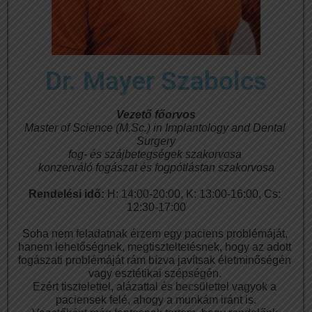
Dr. Mayer Szabolcs
Vezető főorvos
Master of Science (M.Sc.) in Implantology and Dental 
Surgery
fog- és szájbetegségek szakorvosa 
konzerváló fogászat és fogpótlástan szakorvosa
Rendelési idő: 
H: 14:00-20:00, K: 13:00-16:00, Cs: 
12:30-17:00
Soha nem feladatnak érzem egy paciens problémáját, 
hanem lehetőségnek, megtiszteltetésnek, hogy az adott 
fogászati problémáját rám bízva javítsak életminőségén 
vagy esztétikai szépségén. 
Ezért tisztelettel, alázattal és becsülettel vagyok a 
paciensek felé, ahogy a munkám iránt is.