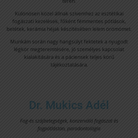
terén.
Különösen közel állnak szívemhez az esztétikai
fogászati kezelések, főként fémmentes pótlások,
betétek, kerámia héjak készítésében lelem örömömet.
Munkám során nagy hangsúlyt fektetek a nyugodt
légkör megteremtésére, jó személyes kapcsolat
kialakítására és a páciensek teljes körű
tájékoztatására.
Dr. Mukics Adél
Fog-és szájbetegségek, konzerváló fogászat és
fogpótlástan, parodontológia