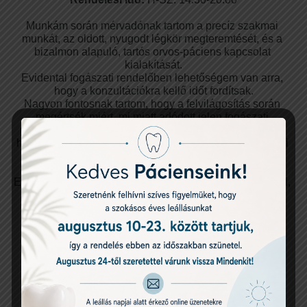
Munkám során mérvadónak tartom a precíz szakmai 
munkát, az oldott, nyugodt légkör megteremtését, és a 
bizalmon alapuló, tartós orvos-páciens kapcsolat 
kialakítását.
Evidental fogászati rendelőben lehetőségem van arra, 
hogy a konzultációkra kellő időt fordítsak.
Nagyon fontosnak tartom, hogy a felvilágosítás során 
megértsék miért, mi miatt adódott jelen fogászati 
problémájuk kialakulása. Mi várható a kezelés közben, 
hogyan orvosoljuk a problémát, és az otthoni gyógyulási 
időben mik az egyéni, személyre szabott betartandó 
utasítások.
Ezen felül minden esetben pacienseimet biztosítom arról, 
hogy a beavatkozást követően a lábadozási idő alatt 
bármilyen felmerülő probléma esetén kollégáim a hét 
minden napján rendelkezésre állnak.
Dr. Mártha Szabolcs