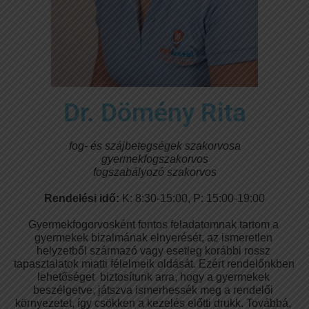
Dr. Dömény Rita
fog- és szájbetegségek szakorvosa
gyermekfogszakorvos
fogszabályozó szakorvos
Rendelési idő: 
K: 8:30-15:00, P: 15:00-19:00
Gyermekfogorvosként fontos feladatomnak tartom a 
gyermekek bizalmának elnyerését, az ismeretlen 
helyzetből származó vagy esetleg korábbi rossz 
tapasztalatok miatti félelmeik oldását. Ezért rendelőnkben 
lehetőséget  biztosítunk arra, hogy a gyermekek 
beszélgetve, játszva ismerhessék meg a rendelői 
környezetet, így csökken a kezelés előtti drukk. Továbbá, 