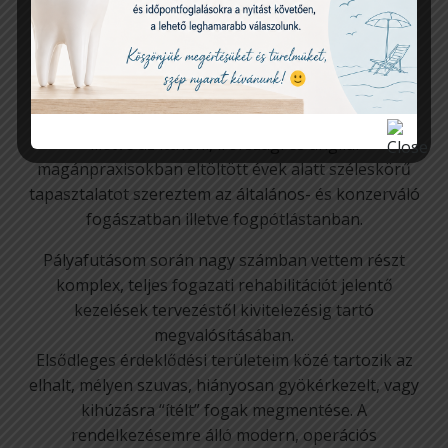
A konzerváló fogászat és fogpótlástan szakorvosa
Rendelési idő:
H-SZ-CS: 15:00-19:00, K-P: 8:30-14:00
A Semmelweis Egyetem Fogpótlástani Klinikáján,
illetve az itthoni, írországi és angliai
magánpraxisokban eltöltött évek alatt széleskörű
tapasztalatot szereztem az általános- és konzerváló
fogászatban illetve fogpótlástanban.
Pályafutásom során nagy számban vettem részt
komplex, teljes fogazati rehabilitációt jelentő
kezelések tervezéstől kivitelezésig tartó
megvalósításában.
Elsődleges érdeklődési területeim közé tartozik az
elhalt, mélyen szuvas, hiányosan gyökérkezelt, vagy
kihúzásra “ítélt” fogak megmentése. A
rendelkezésemre álló modern, operációs